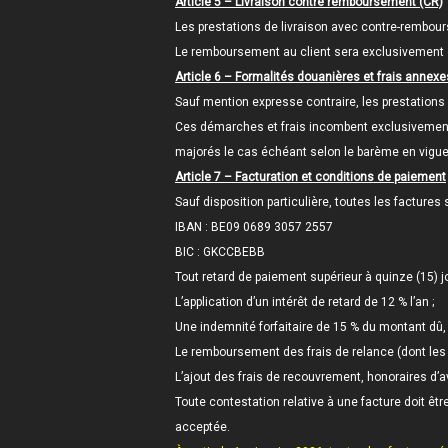
Article 5 – Livraison contre remboursement (CR)
Les prestations de livraison avec contre-rembour
Le remboursement au client sera exclusivement 
Article 6 – Formalités douanières et frais annexe
Sauf mention expresse contraire, les prestations d
Ces démarches et frais incombent exclusivement a
majorés le cas échéant selon le barème en vigue
Article 7 – Facturation et conditions de paiement
Sauf disposition particulière, toutes les facture
IBAN : BE09 0689 3057 2557
BIC : GKCCBEBB
Tout retard de paiement supérieur à quinze (15) j
L’application d’un intérêt de retard de 12 % l’an ;
Une indemnité forfaitaire de 15 % du montant dû
Le remboursement des frais de relance (dont les 
L’ajout des frais de recouvrement, honoraires d’av
Toute contestation relative à une facture doit êtr
acceptée.