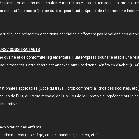
 de plein droit et sans mise en demeure préalable, l'obligation pour la partie con
action constatée, sans préjudice du droit pour Hunter-Xpress de réclamer une inde
 partielle, des présentes conditions générales n’affectera pas la validité des autr
URS / SOUS-TRAITANTS
e qualité et de conformité réglementaire, Hunter-Xpress souhaite établir une rel
sous-traitants. Cette charte est annexée aux Conditions Générales d’Achat (CGA) e
ationales applicables (Code du travail, droit commercial, droit des sociétés, etc.)
elles de l’OIT, du Pacte mondial de l’ONU ou de la Directive européenne sur le dev
nistrative.
’exploitation des enfants.
criminations (sexe, âge, origine, handicap, religion, etc.).