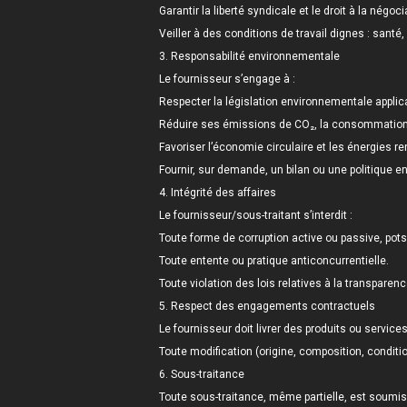
Garantir la liberté syndicale et le droit à la négoci
Veiller à des conditions de travail dignes : santé
3. Responsabilité environnementale
Le fournisseur s’engage à :
Respecter la législation environnementale applic
Réduire ses émissions de CO₂, la consommation 
Favoriser l’économie circulaire et les énergies r
Fournir, sur demande, un bilan ou une politique 
4. Intégrité des affaires
Le fournisseur/sous-traitant s’interdit :
Toute forme de corruption active ou passive, pots-d
Toute entente ou pratique anticoncurrentielle.
Toute violation des lois relatives à la transpare
5. Respect des engagements contractuels
Le fournisseur doit livrer des produits ou service
Toute modification (origine, composition, conditio
6. Sous-traitance
Toute sous-traitance, même partielle, est soumis