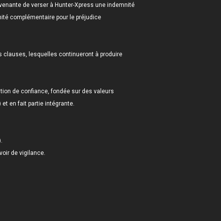
trevenante de verser à Hunter-Xpress une indemnité
mnité complémentaire pour le préjudice
es clauses, lesquelles continueront à produire
ation de confiance, fondée sur des valeurs
t en fait partie intégrante.
.
oir de vigilance.