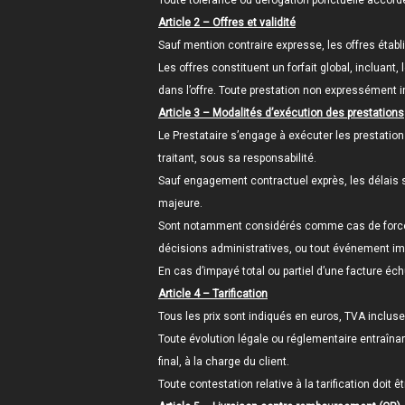
Toute tolérance ou dérogation ponctuelle accordé
Article 2 – Offres et validité
Sauf mention contraire expresse, les offres établi
Les offres constituent un forfait global, incluant
dans l’offre. Toute prestation non expressément in
Article 3 – Modalités d’exécution des prestations
Le Prestataire s’engage à exécuter les prestation
traitant, sous sa responsabilité.
Sauf engagement contractuel exprès, les délais st
majeure.
Sont notamment considérés comme cas de force ma
décisions administratives, ou tout événement impr
En cas d’impayé total ou partiel d’une facture éch
Article 4 – Tarification
Tous les prix sont indiqués en euros, TVA incluse,
Toute évolution légale ou réglementaire entraînan
final, à la charge du client.
Toute contestation relative à la tarification doit 