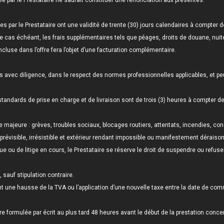
e par le Prestataire ne saurait constituer une renonciation aux présentes.
es par le Prestataire ont une validité de trente (30) jours calendaires à compter 
, le cas échéant, les frais supplémentaires tels que péages, droits de douane, nuit
cluse dans l’offre fera l’objet d’une facturation complémentaire.
s avec diligence, dans le respect des normes professionnelles applicables, et peu
andards de prise en charge et de livraison sont de trois (3) heures à compter de l
jeure : grèves, troubles sociaux, blocages routiers, attentats, incendies, con
évisible, irrésistible et extérieur rendant impossible ou manifestement déraisonna
ue ou de litige en cours, le Prestataire se réserve le droit de suspendre ou refuse
 sauf stipulation contraire.
t une hausse de la TVA ou l’application d’une nouvelle taxe entre la date de comm
être formulée par écrit au plus tard 48 heures avant le début de la prestation conce