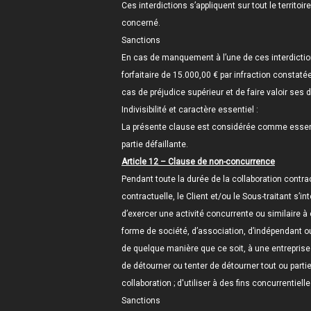
Ces interdictions s’appliquent sur tout le territoi
concerné.
Sanctions
En cas de manquement à l’une de ces interdictions
forfaitaire de 15.000,00 € par infraction consta
cas de préjudice supérieur et de faire valoir ses d
Indivisibilité et caractère essentiel :
La présente clause est considérée comme essentiel
partie défaillante.
Article 12 – Clause de non-concurrence
Pendant toute la durée de la collaboration contr
contractuelle, le Client et/ou le Sous-traitant s’
d’exercer une activité concurrente ou similaire à 
forme de société, d’association, d’indépendant ou 
de quelque manière que ce soit, à une entreprise
de détourner ou tenter de détourner tout ou parti
collaboration ; d'utiliser à des fins concurrentiel
Sanctions