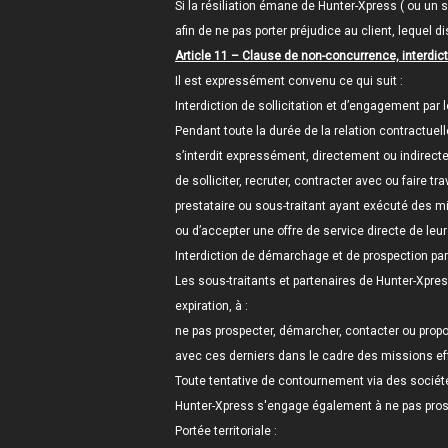
Si la résiliation émane de Hunter-Xpress ( ou un
afin de ne pas porter préjudice au client, lequel
Article 11 – Clause de non-concurrence, interdic
Il est expressément convenu ce qui suit :
Interdiction de sollicitation et d’engagement par le
Pendant toute la durée de la relation contractuel
s’interdit expressément, directement ou indirect
de solliciter, recruter, contracter avec ou faire t
prestataire ou sous-traitant ayant exécuté des m
ou d’accepter une offre de service directe de leur 
Interdiction de démarchage et de prospection par 
Les sous-traitants et partenaires de Hunter-Xpre
expiration, à :
ne pas prospecter, démarcher, contacter ou propos
avec ces derniers dans le cadre des missions ef
Toute tentative de contournement via des société
Hunter-Xpress s'engage également à ne pas prosp
Portée territoriale :