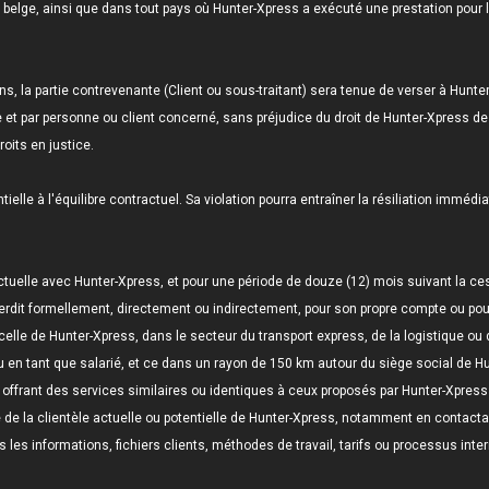
re belge, ainsi que dans tout pays où Hunter-Xpress a exécuté une prestation pour l
, la partie contrevenante (Client ou sous-traitant) sera tenue de verser à Hunter
tée et par personne ou client concerné, sans préjudice du droit de Hunter-Xpress
roits en justice.
le à l'équilibre contractuel. Sa violation pourra entraîner la résiliation immédiat
actuelle avec Hunter-Xpress, et pour une période de douze (12) mois suivant la c
interdit formellement, directement ou indirectement, pour son propre compte ou pour 
celle de Hunter-Xpress, dans le secteur du transport express, de la logistique ou 
en tant que salarié, et ce dans un rayon de 150 km autour du siège social de Hunte
 offrant des services similaires ou identiques à ceux proposés par Hunter-Xpress 
e de la clientèle actuelle ou potentielle de Hunter-Xpress, notamment en contact
les les informations, fichiers clients, méthodes de travail, tarifs ou processus int