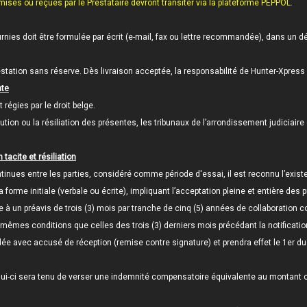
émises ou reçues par le Prestataire devront transiter via la plateforme PEPPOL.
rnies doit être formulée par écrit (e-mail, fax ou lettre recommandée), dans un 
restation sans réserve. Dès livraison acceptée, la responsabilité de Hunter-Xpress
nte
 régies par le droit belge.
xécution ou la résiliation des présentes, les tribunaux de l’arrondissement judicia
tacite et résiliation
inues entre les parties, considéré comme période d'essai, il est reconnu l’exist
rme initiale (verbale ou écrite), impliquant l’acceptation pleine et entière des 
ise à un préavis de trois (3) mois par tranche de cinq (5) années de collaboration c
 mêmes conditions que celles des trois (3) derniers mois précédant la notificatio
dée avec accusé de réception (remise contre signature) et prendra effet le 1er du
celui-ci sera tenu de verser une indemnité compensatoire équivalente au montant 