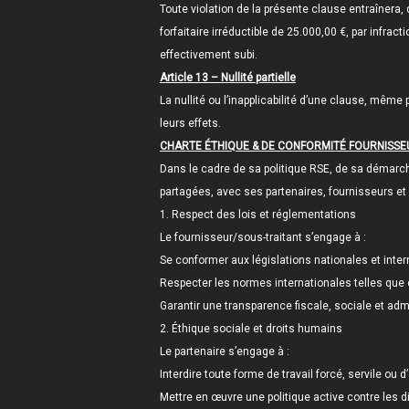
Toute violation de la présente clause entraînera,
forfaitaire irréductible de 25.000,00 €, par infr
effectivement subi.
Article 13 – Nullité partielle
La nullité ou l’inapplicabilité d’une clause, même
leurs effets.
CHARTE ÉTHIQUE & DE CONFORMITÉ FOURNISSE
Dans le cadre de sa politique RSE, de sa démarch
partagées, avec ses partenaires, fournisseurs et 
1. Respect des lois et réglementations
Le fournisseur/sous-traitant s’engage à :
Se conformer aux législations nationales et intern
Respecter les normes internationales telles que c
Garantir une transparence fiscale, sociale et admi
2. Éthique sociale et droits humains
Le partenaire s’engage à :
Interdire toute forme de travail forcé, servile ou d
Mettre en œuvre une politique active contre les dis