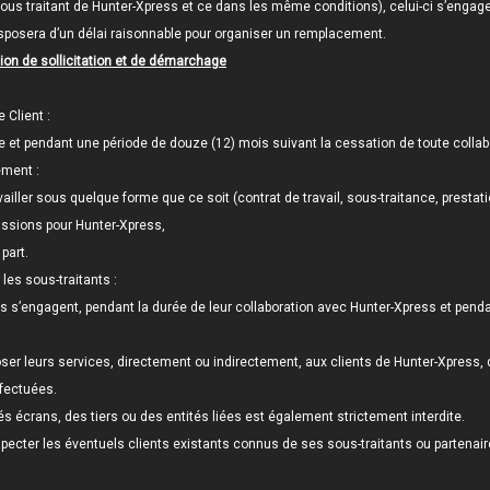
 sous traitant de Hunter-Xpress et ce dans les même conditions), celui-ci s’engag
 disposera d’un délai raisonnable pour organiser un remplacement.
tion de sollicitation et de démarchage
 Client :
le et pendant une période de douze (12) mois suivant la cessation de toute collab
ement :
ravailler sous quelque forme que ce soit (contrat de travail, sous-traitance, prestat
issions pour Hunter-Xpress,
part.
les sous-traitants :
ss s’engagent, pendant la durée de leur collaboration avec Hunter-Xpress et pen
er leurs services, directement ou indirectement, aux clients de Hunter-Xpress, qu’
fectuées.
s écrans, des tiers ou des entités liées est également strictement interdite.
ecter les éventuels clients existants connus de ses sous-traitants ou partenair