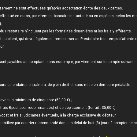
sement ne sont effectuées qu’après acceptation écrite des deux parties.
effectué en euros, par virement bancaire instantané ou en espèces, selon les m
s
u Prestataire n’incluent pas les formalités douanières ni les frais y afférents.
u client, qui devra également rembourser au Prestataire tout temps d’attente o
ur.
s sont payables au comptant, sans escompte, par virement sur le compte suivant :
ours calendaires entraînera, de plein droit et sans mise en demeure préalable :
, avec un minimum de cinquante (50,00 €) ;
frais Bpost pour recommandés) et de déplacement (forfait : 35,00 €) ;
ocat et frais judiciaires éventuels, à la charge exclusive du débiteur.
e notifiée par courrier recommandé dans un délai de huit (8) jours à compter de sa