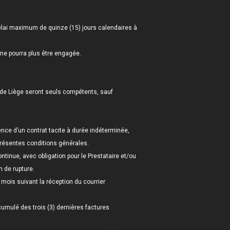
délai maximum de quinze (15) jours calendaires à
 ne pourra plus être engagée.
ire de Liège seront seuls compétents, sauf
ence d’un contrat tacite à durée indéterminée,
présentes conditions générales.
ontinue, avec obligation pour le Prestataire et/ou
n de rupture.
 mois suivant la réception du courrier
cumulé des trois (3) dernières factures