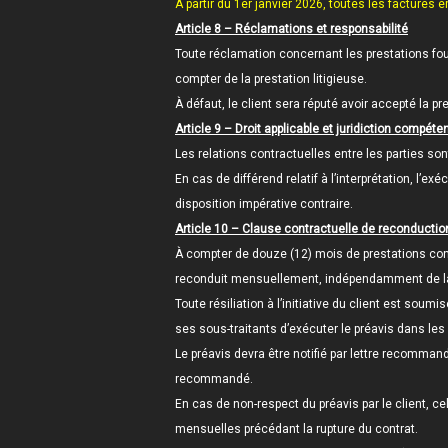
À partir du 1er janvier 2026, toutes les factures 
Article 8 – Réclamations et responsabilité
Toute réclamation concernant les prestations fou
compter de la prestation litigieuse.
À défaut, le client sera réputé avoir accepté la p
Article 9 – Droit applicable et juridiction compéte
Les relations contractuelles entre les parties sont
En cas de différend relatif à l’interprétation, l’e
disposition impérative contraire.
Article 10 – Clause contractuelle de reconduction 
À compter de douze (12) mois de prestations cont
reconduit mensuellement, indépendamment de la fo
Toute résiliation à l’initiative du client est soum
ses sous-traitants d’exécuter le préavis dans les
Le préavis devra être notifié par lettre recomman
recommandé.
En cas de non-respect du préavis par le client, 
mensuelles précédant la rupture du contrat.