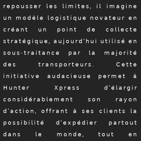
𝗋𝖾𝗉𝗈𝗎𝗌𝗌𝖾𝗋 𝗅𝖾𝗌 𝗅𝗂𝗆𝗂𝗍𝖾𝗌, 𝗂𝗅 𝗂𝗆𝖺𝗀𝗂𝗇𝖾
𝗎𝗇 𝗆𝗈𝖽𝖾̀𝗅𝖾 𝗅𝗈𝗀𝗂𝗌𝗍𝗂𝗊𝗎𝖾 𝗇𝗈𝗏𝖺𝗍𝖾𝗎𝗋 𝖾𝗇
𝖼𝗋𝖾́𝖺𝗇𝗍 𝗎𝗇 𝗉𝗈𝗂𝗇𝗍 𝖽𝖾 𝖼𝗈𝗅𝗅𝖾𝖼𝗍𝖾
𝗌𝗍𝗋𝖺𝗍𝖾́𝗀𝗂𝗊𝗎𝖾, 𝖺𝗎𝗃𝗈𝗎𝗋𝖽’𝗁𝗎𝗂 𝗎𝗍𝗂𝗅𝗂𝗌𝖾́ 𝖾𝗇
𝗌𝗈𝗎𝗌-𝗍𝗋𝖺𝗂𝗍𝖺𝗇𝖼𝖾 𝗉𝖺𝗋 𝗅𝖺 𝗆𝖺𝗃𝗈𝗋𝗂𝗍𝖾́
𝖽𝖾𝗌 𝗍𝗋𝖺𝗇𝗌𝗉𝗈𝗋𝗍𝖾𝗎𝗋𝗌. 𝖢𝖾𝗍𝗍𝖾
𝗂𝗇𝗂𝗍𝗂𝖺𝗍𝗂𝗏𝖾 𝖺𝗎𝖽𝖺𝖼𝗂𝖾𝗎𝗌𝖾 𝗉𝖾𝗋𝗆𝖾𝗍 𝖺̀
𝖧𝗎𝗇𝗍𝖾𝗋 𝖷𝗉𝗋𝖾𝗌𝗌 𝖽’𝖾́𝗅𝖺𝗋𝗀𝗂𝗋
𝖼𝗈𝗇𝗌𝗂𝖽𝖾́𝗋𝖺𝖻𝗅𝖾𝗆𝖾𝗇𝗍 𝗌𝗈𝗇 𝗋𝖺𝗒𝗈𝗇
𝖽’𝖺𝖼𝗍𝗂𝗈𝗇, 𝗈𝖿𝖿𝗋𝖺𝗇𝗍 𝖺̀ 𝗌𝖾𝗌 𝖼𝗅𝗂𝖾𝗇𝗍𝗌 𝗅𝖺
𝗉𝗈𝗌𝗌𝗂𝖻𝗂𝗅𝗂𝗍𝖾́ 𝖽’𝖾𝗑𝗉𝖾́𝖽𝗂𝖾𝗋 𝗉𝖺𝗋𝗍𝗈𝗎𝗍
𝖽𝖺𝗇𝗌 𝗅𝖾 𝗆𝗈𝗇𝖽𝖾, 𝗍𝗈𝗎𝗍 𝖾𝗇