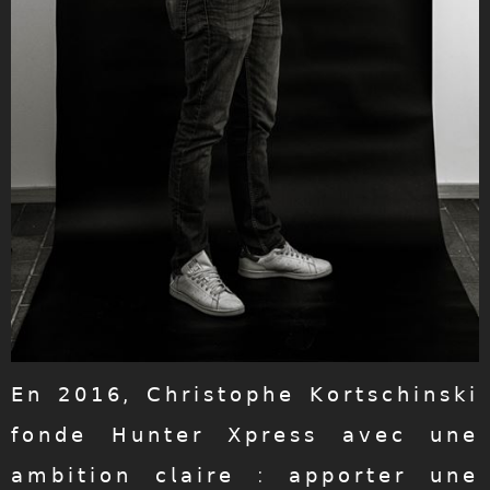
𝖤𝗇 𝟤𝟢𝟣𝟨, 𝖢𝗁𝗋𝗂𝗌𝗍𝗈𝗉𝗁𝖾 𝖪𝗈𝗋𝗍𝗌𝖼𝗁𝗂𝗇𝗌𝗄𝗂
𝖿𝗈𝗇𝖽𝖾 𝖧𝗎𝗇𝗍𝖾𝗋 𝖷𝗉𝗋𝖾𝗌𝗌 𝖺𝗏𝖾𝖼 𝗎𝗇𝖾
𝖺𝗆𝖻𝗂𝗍𝗂𝗈𝗇 𝖼𝗅𝖺𝗂𝗋𝖾 : 𝖺𝗉𝗉𝗈𝗋𝗍𝖾𝗋 𝗎𝗇𝖾