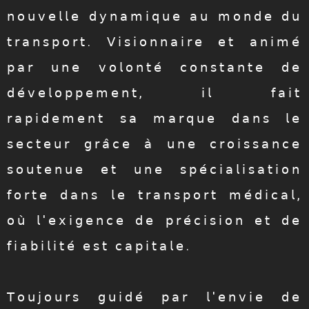
𝗇𝗈𝗎𝗏𝖾𝗅𝗅𝖾 𝖽𝗒𝗇𝖺𝗆𝗂𝗊𝗎𝖾 𝖺𝗎 𝗆𝗈𝗇𝖽𝖾 𝖽𝗎
𝗍𝗋𝖺𝗇𝗌𝗉𝗈𝗋𝗍. 𝖵𝗂𝗌𝗂𝗈𝗇𝗇𝖺𝗂𝗋𝖾 𝖾𝗍 𝖺𝗇𝗂𝗆𝖾́
𝗉𝖺𝗋 𝗎𝗇𝖾 𝗏𝗈𝗅𝗈𝗇𝗍𝖾́ 𝖼𝗈𝗇𝗌𝗍𝖺𝗇𝗍𝖾 𝖽𝖾
𝖽𝖾́𝗏𝖾𝗅𝗈𝗉𝗉𝖾𝗆𝖾𝗇𝗍, 𝗂𝗅 𝖿𝖺𝗂𝗍
𝗋𝖺𝗉𝗂𝖽𝖾𝗆𝖾𝗇𝗍 𝗌𝖺 𝗆𝖺𝗋𝗊𝗎𝖾 𝖽𝖺𝗇𝗌 𝗅𝖾
𝗌𝖾𝖼𝗍𝖾𝗎𝗋 𝗀𝗋𝖺̂𝖼𝖾 𝖺̀ 𝗎𝗇𝖾 𝖼𝗋𝗈𝗂𝗌𝗌𝖺𝗇𝖼𝖾
𝗌𝗈𝗎𝗍𝖾𝗇𝗎𝖾 𝖾𝗍 𝗎𝗇𝖾 𝗌𝗉𝖾́𝖼𝗂𝖺𝗅𝗂𝗌𝖺𝗍𝗂𝗈𝗇
𝖿𝗈𝗋𝗍𝖾 𝖽𝖺𝗇𝗌 𝗅𝖾 𝗍𝗋𝖺𝗇𝗌𝗉𝗈𝗋𝗍 𝗆𝖾́𝖽𝗂𝖼𝖺𝗅,
𝗈𝗎̀ 𝗅'𝖾𝗑𝗂𝗀𝖾𝗇𝖼𝖾 𝖽𝖾 𝗉𝗋𝖾́𝖼𝗂𝗌𝗂𝗈𝗇 𝖾𝗍 𝖽𝖾
𝖿𝗂𝖺𝖻𝗂𝗅𝗂𝗍𝖾́ 𝖾𝗌𝗍 𝖼𝖺𝗉𝗂𝗍𝖺𝗅𝖾.
𝖳𝗈𝗎𝗃𝗈𝗎𝗋𝗌 𝗀𝗎𝗂𝖽𝖾́ 𝗉𝖺𝗋 𝗅'𝖾𝗇𝗏𝗂𝖾 𝖽𝖾