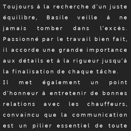
𝖳𝗈𝗎𝗃𝗈𝗎𝗋𝗌 𝖺̀ 𝗅𝖺 𝗋𝖾𝖼𝗁𝖾𝗋𝖼𝗁𝖾 𝖽’𝗎𝗇 𝗃𝗎𝗌𝗍𝖾
𝖾́𝗊𝗎𝗂𝗅𝗂𝖻𝗋𝖾, 𝖡𝖺𝗌𝗂𝗅𝖾 𝗏𝖾𝗂𝗅𝗅𝖾 𝖺̀ 𝗇𝖾
𝗃𝖺𝗆𝖺𝗂𝗌 𝗍𝗈𝗆𝖻𝖾𝗋 𝖽𝖺𝗇𝗌 𝗅’𝖾𝗑𝖼𝖾̀𝗌.
𝖯𝖺𝗌𝗌𝗂𝗈𝗇𝗇𝖾́ 𝗉𝖺𝗋 𝗅𝖾 𝗍𝗋𝖺𝗏𝖺𝗂𝗅 𝖻𝗂𝖾𝗇 𝖿𝖺𝗂𝗍,
𝗂𝗅 𝖺𝖼𝖼𝗈𝗋𝖽𝖾 𝗎𝗇𝖾 𝗀𝗋𝖺𝗇𝖽𝖾 𝗂𝗆𝗉𝗈𝗋𝗍𝖺𝗇𝖼𝖾
𝖺𝗎𝗑 𝖽𝖾́𝗍𝖺𝗂𝗅𝗌 𝖾𝗍 𝖺̀ 𝗅𝖺 𝗋𝗂𝗀𝗎𝖾𝗎𝗋 𝗃𝗎𝗌𝗊𝗎’𝖺̀
𝗅𝖺 𝖿𝗂𝗇𝖺𝗅𝗂𝗌𝖺𝗍𝗂𝗈𝗇 𝖽𝖾 𝖼𝗁𝖺𝗊𝗎𝖾 𝗍𝖺̂𝖼𝗁𝖾.
𝖨𝗅 𝗆𝖾𝗍 𝖾́𝗀𝖺𝗅𝖾𝗆𝖾𝗇𝗍 𝗎𝗇 𝗉𝗈𝗂𝗇𝗍
𝖽’𝗁𝗈𝗇𝗇𝖾𝗎𝗋 𝖺̀ 𝖾𝗇𝗍𝗋𝖾𝗍𝖾𝗇𝗂𝗋 𝖽𝖾 𝖻𝗈𝗇𝗇𝖾𝗌
𝗋𝖾𝗅𝖺𝗍𝗂𝗈𝗇𝗌 𝖺𝗏𝖾𝖼 𝗅𝖾𝗌 𝖼𝗁𝖺𝗎𝖿𝖿𝖾𝗎𝗋𝗌,
𝖼𝗈𝗇𝗏𝖺𝗂𝗇𝖼𝗎 𝗊𝗎𝖾 𝗅𝖺 𝖼𝗈𝗆𝗆𝗎𝗇𝗂𝖼𝖺𝗍𝗂𝗈𝗇
𝖾𝗌𝗍 𝗎𝗇 𝗉𝗂𝗅𝗂𝖾𝗋 𝖾𝗌𝗌𝖾𝗇𝗍𝗂𝖾𝗅 𝖽𝖾 𝗍𝗈𝗎𝗍𝖾