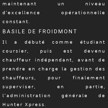
𝗆𝖺𝗂𝗇𝗍𝖾𝗇𝖺𝗇𝗍 𝗎𝗇 𝗇𝗂𝗏𝖾𝖺𝗎
𝖽’𝖾𝗑𝖼𝖾𝗅𝗅𝖾𝗇𝖼𝖾 𝗈𝗉𝖾́𝗋𝖺𝗍𝗂𝗈𝗇𝗇𝖾𝗅𝗅𝖾
𝖼𝗈𝗇𝗌𝗍𝖺𝗇𝗍.
BASILE DE FROIDMONT
𝖨𝗅 𝖺 𝖽𝖾́𝖻𝗎𝗍𝖾́ 𝖼𝗈𝗆𝗆𝖾 𝖾́𝗍𝗎𝖽𝗂𝖺𝗇𝗍
𝖼𝗈𝗎𝗋𝗌𝗂𝖾𝗋, 𝗉𝗎𝗂𝗌 𝖾𝗌𝗍 𝖽𝖾𝗏𝖾𝗇𝗎
𝖼𝗁𝖺𝗎𝖿𝖿𝖾𝗎𝗋 𝗂𝗇𝖽𝖾́𝗉𝖾𝗇𝖽𝖺𝗇𝗍, 𝖺𝗏𝖺𝗇𝗍 𝖽𝖾
𝗉𝗋𝖾𝗇𝖽𝗋𝖾 𝖾𝗇 𝖼𝗁𝖺𝗋𝗀𝖾 𝗅𝖺 𝗀𝖾𝗌𝗍𝗂𝗈𝗇 𝖽𝖾𝗌
𝖼𝗁𝖺𝗎𝖿𝖿𝖾𝗎𝗋𝗌, 𝗉𝗈𝗎𝗋 𝖿𝗂𝗇𝖺𝗅𝖾𝗆𝖾𝗇𝗍
𝗌𝗎𝗉𝖾𝗋𝗏𝗂𝗌𝖾𝗋, 𝖾𝗇 𝗉𝖺𝗋𝗍𝗂𝖾,
𝗅'𝖺𝖽𝗆𝗂𝗇𝗂𝗌𝗍𝗋𝖺𝗍𝗂𝗈𝗇 𝗀𝖾́𝗇𝖾́𝗋𝖺𝗅𝖾 𝖽𝖾
𝖧𝗎𝗇𝗍𝖾𝗋 𝖷𝗉𝗋𝖾𝗌𝗌.